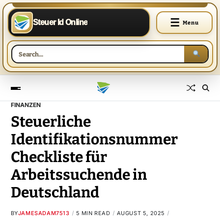
☰
Steuer Id Online
Menu
FINANZEN
Steuerliche
Identifikationsnummer
Checkliste für
Arbeitssuchende in
Deutschland
BY
JAMESADAM7513
5 MIN READ
AUGUST 5, 2025