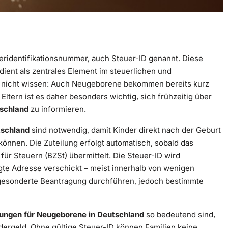
ueridentifikationsnummer, auch Steuer-ID genannt. Diese
ient als zentrales Element im steuerlichen und
 nicht wissen: Auch Neugeborene bekommen bereits kurz
ltern ist es daher besonders wichtig, sich frühzeitig über
tschland
zu informieren.
tschland
sind notwendig, damit Kinder direkt nach der Geburt
können. Die Zuteilung erfolgt automatisch, sobald das
ür Steuern (BZSt) übermittelt. Die Steuer-ID wird
egte Adresse verschickt – meist innerhalb von wenigen
 gesonderte Beantragung durchführen, jedoch bestimmte
ungen für Neugeborene in Deutschland
so bedeutend sind,
ndergeld. Ohne gültige Steuer-ID können Familien keine