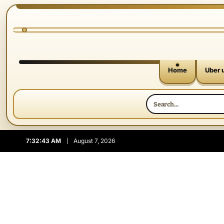
Home
Uber 
7:32:44 AM
August 7, 2026