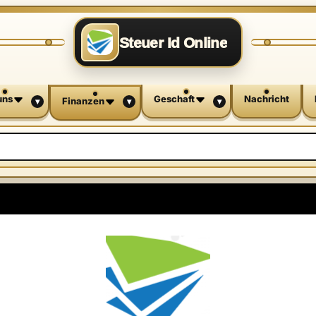
Steuer Id Online
uns
Geschaft
Nachricht
Finanzen
▾
▾
▾