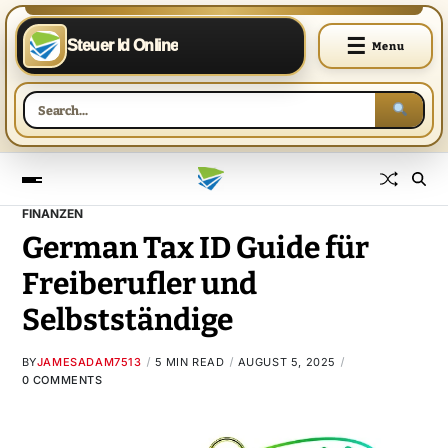
☰
Steuer Id Online
Menu
FINANZEN
German Tax ID Guide für
Freiberufler und
Selbstständige
BY
JAMESADAM7513
5 MIN READ
AUGUST 5, 2025
0 COMMENTS